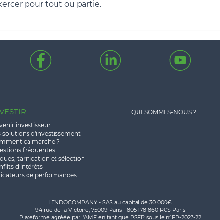
exercer pour tout ou partie.
VESTIR
QUI SOMMES-NOUS ?
enir investisseur
 solutions d'investissement
mment ça marche ?
estions fréquentes
ques, tarification et sélection
flits d'intérêts
dicateurs de performances
LENDOCOMPANY - SAS au capital de 30 000€
94 rue de la Victoire, 75009 Paris - 805 178 860 RCS Paris
Plateforme agréée par l'AMF en tant que PSFP sous le n°FP-2023-22