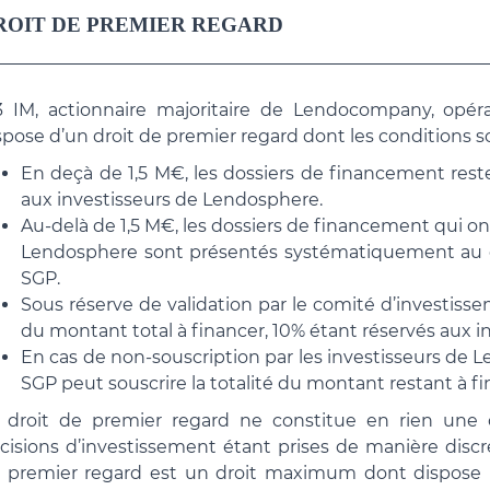
DROIT DE PREMIER REGARD
3 IM, actionnaire majoritaire de Lendocompany, opér
spose d’un droit de premier regard dont les conditions so
En deçà de 1,5 M€, les dossiers de financement res
aux investisseurs de Lendosphere.
Au-delà de 1,5 M€, les dossiers de financement qui ont
Lendosphere sont présentés systématiquement au c
SGP.
Sous réserve de validation par le comité d’investisse
du montant total à financer, 10% étant réservés aux 
En cas de non-souscription par les investisseurs de L
SGP peut souscrire la totalité du montant restant à fi
 droit de premier regard ne constitue en rien une ob
cisions d’investissement étant prises de manière discré
 premier regard est un droit maximum dont dispose la