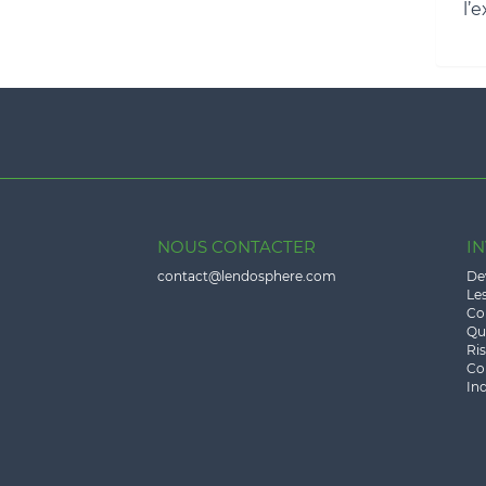
l’
NOUS CONTACTER
IN
contact@lendosphere.com
Dev
Les
Co
Qu
Ris
Con
In